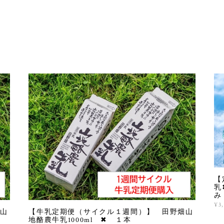
【
乳
み
¥3
山
【牛乳定期便（サイクル１週間）】 田野畑山
地酪農牛乳1000ml ✖ １本