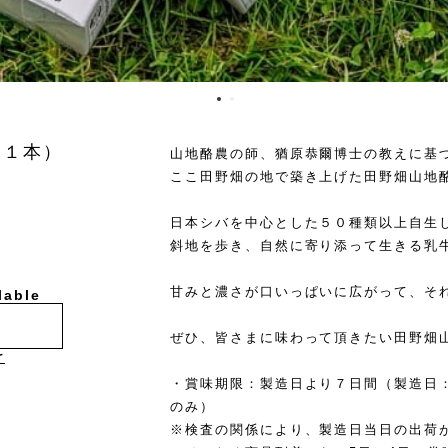
（１本）
山地酪農の師、猶原恭爾博士の教えに基
ここ田野畑の地で築き上げた田野畑山地
日本シバを中心とした５０種類以上自生
斜地を歩き、自然に寄り添って生きる乳
甘みと濃さが口いっぱいに広がって、そ
lable
ぜひ、皆さまに味わって頂きたい田野畑
け
・賞味期限：製造日より７日間（製造日
のみ）
※検査の関係により、製造日当日の出荷