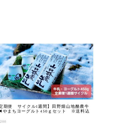
定期便 サイクル1週間】田野畑山地酪農牛
✖やまちヨーグルト450ｇセット ※送料込
,200