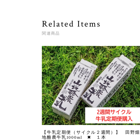
Related Items
関連商品
【牛乳定期便（サイクル２週間）】 田野畑
地酪農牛乳1000ml ✖ １本