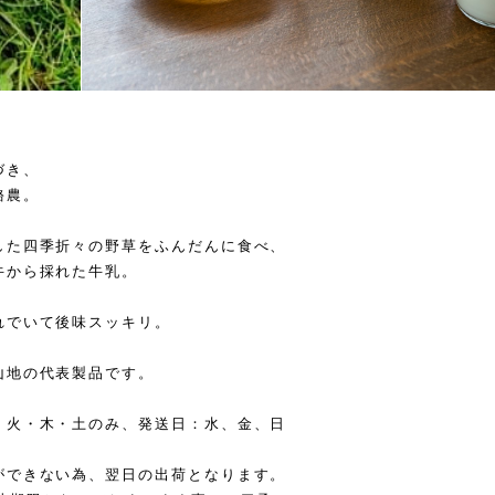
づき、
酪農。
した四季折々の野草をふんだんに食べ、
牛から採れた牛乳。
れでいて後味スッキリ。
山地の代表製品です。
：火・木・土のみ、発送日：水、金、日
ができない為、翌日の出荷となります。